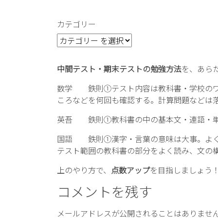
カテゴリー
中間テスト・期末テストの勉強方法
を、あら
数学 鉄則①テスト内容は教科書・学校のワ
ころなどを何回も確認する。計算問題などは
英吾 鉄則①教科書の中の基本文・連語・単
国語 鉄則①漢字・言葉の意味は大事。よく
テスト範囲の教科書の部分をよく読み、文の
上のやり方で、
点数アップ
を目指しましょう
コメントを残す
メールアドレスが公開されることはありませ