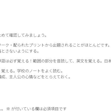
ためて確認してみましょう。
ーク・配られたプリントから出題されることがほとんどです。
落とさないようにする。
語は必ず覚える！範囲の部分を音読して、英文を覚える。日
覚える。学校のノートをよく読む。
構成、主人公の心情などをとらえておく。
！
ん。
※
が付いている欄は必須項目です