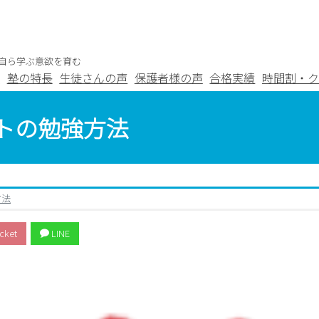
自ら学ぶ意欲を育む
つ
塾の特長
生徒さんの声
保護者様の声
合格実績
時間割・ク
トの勉強方法
方法
cket
LINE