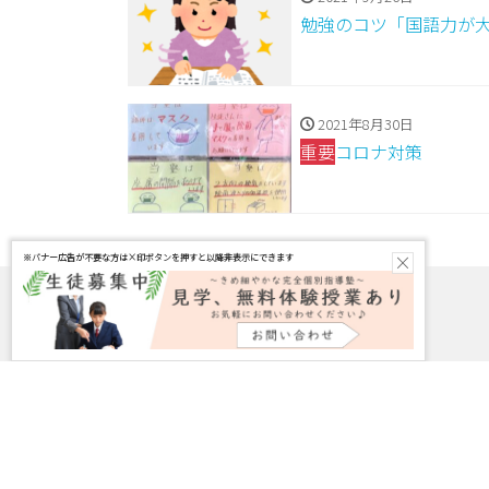
勉強のコツ「国語力が
2021年8月30日
重要
コロナ対策
×
※バナー広告が不要な方は×印ボタンを押すと以降非表示にできます