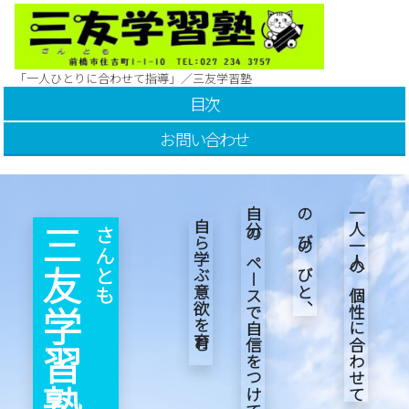
「一人ひとりに合わせて指導」／三友学習塾
目次
お問い合わせ
自分のペースで自信をつけて、
一人一人の個性に合わせて
自ら学ぶ意欲を育む
のびのびと、
さんとも
三友
学習塾