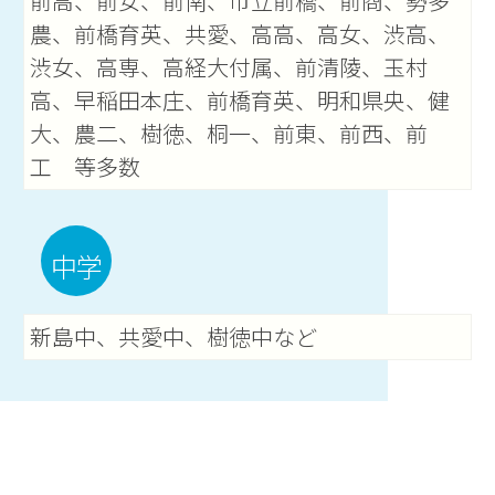
前高、前女、前南、市立前橋、前商、勢多
農、前橋育英、共愛、高高、高女、渋高、
渋女、高専、高経大付属、前清陵、玉村
高、早稲田本庄、前橋育英、明和県央、健
大、農二、樹徳、桐一、前東、前西、前
工 等多数
中学
新島中、共愛中、樹徳中など